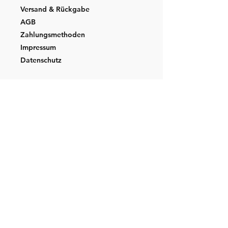
Versand & Rückgabe
AGB
Zahlungsmethoden
Impressum
Datenschutz
Kontakt
Tel.:
+49 173 269 1338
info@katha-kreativ.de
Facebook
Instagram
Pinterest
Abonnieren Sie unseren Newsletter
und bleiben Sie Uptodate!